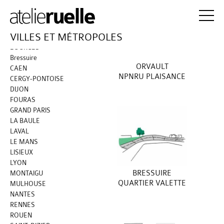
TOUS LES PROJETS
ANGERS
BLOIS
VILLES ET MÉTROPOLES
BORDEAUX
BOURGES
Bressuire
ORVAULT
CAEN
NPNRU PLAISANCE
CERGY-PONTOISE
DIJON
FOURAS
GRAND PARIS
LA BAULE
LAVAL
LE MANS
LISIEUX
LYON
BRESSUIRE
MONTAIGU
QUARTIER VALETTE
MULHOUSE
NANTES
RENNES
ROUEN