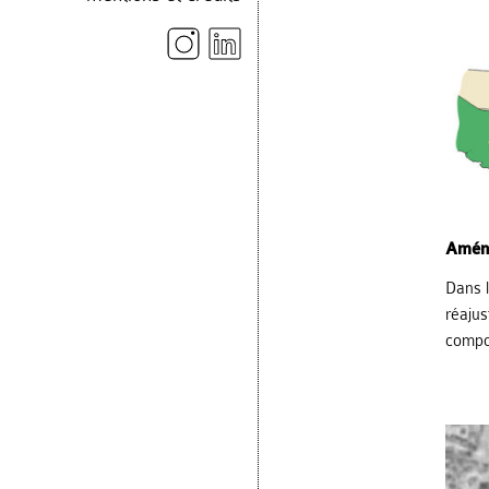
Aména
Dans l
réaju
compo