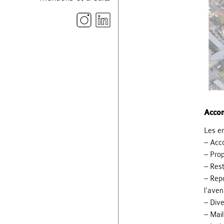
Accom
Les en
– Acco
– Prop
– Rest
– Repo
l’aven
– Dive
– Mail